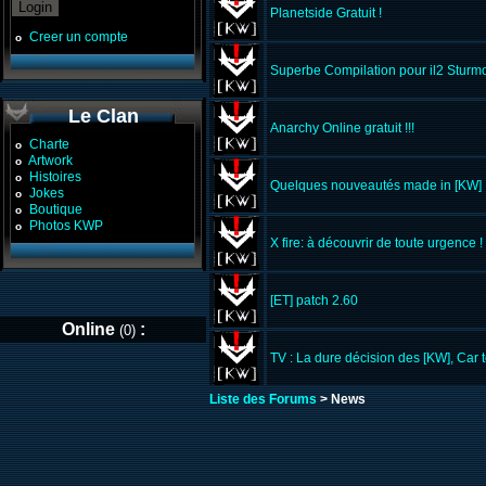
Planetside Gratuit !
Creer un compte
o
Superbe Compilation pour il2 Sturm
Le Clan
Anarchy Online gratuit !!!
Charte
o
Artwork
o
Histoires
o
Quelques nouveautés made in [KW]
Jokes
o
Boutique
o
Photos KWP
o
X fire: à découvrir de toute urgence !
[ET] patch 2.60
Online
:
(0)
TV : La dure décision des [KW], Car t
Liste des Forums
> News