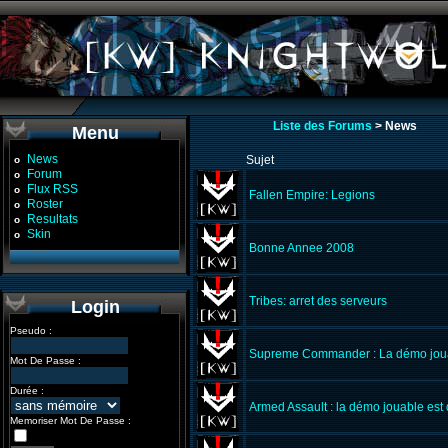
Liste des Forums
> News
Menu
News
Sujet
o
Forum
o
Flux RSS
o
Fallen Empire: Legions
Roster
o
Resultats
o
Skin
o
Bonne Annee 2008
Tribes: arret des serveurs
Login
Pseudo :
Supreme Commander : La démo jouab
Mot De Passe :
Durée :
Armed Assault : la démo jouable est 
Memoriser Mot De Passe :