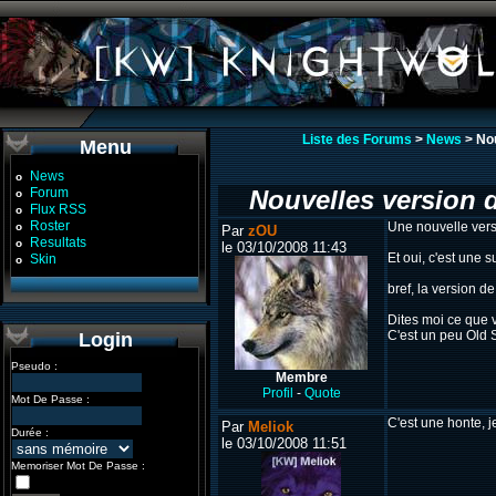
Liste des Forums
>
News
> Nou
Menu
News
o
Forum
Nouvelles version du
o
Flux RSS
o
Roster
Une nouvelle versi
o
Par
zOU
Resultats
o
le 03/10/2008 11:43
Et oui, c'est une 
Skin
o
bref, la version d
Dites moi ce que 
C'est un peu Old S
Login
Pseudo :
Membre
Profil
-
Quote
Mot De Passe :
C'est une honte, j
Par
Meliok
Durée :
le 03/10/2008 11:51
Memoriser Mot De Passe :