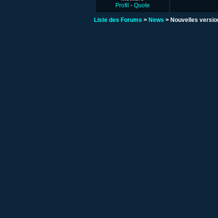
Profil
-
Quote
Liste des Forums
>
News
> Nouvelles version