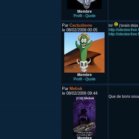
Membre
Profil
-
Quote
Par
Cactusbone
lol
j'avais deja
le 08/02/2009 00:05
http://siteskw.free.
http://siteskw.free.
Membre
Profil
-
Quote
Par
Meliok
le 08/02/2009 09:44
Que de bons sou
Membre