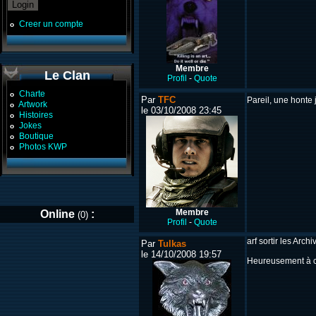
Creer un compte
o
Membre
Le Clan
Profil
-
Quote
Charte
o
Par
TFC
Pareil, une honte j
Artwork
o
le 03/10/2008 23:45
Histoires
o
Jokes
o
Boutique
o
Photos KWP
o
Membre
Online
:
(0)
Profil
-
Quote
arf sortir les Arch
Par
Tulkas
le 14/10/2008 19:57
Heureusement à ce