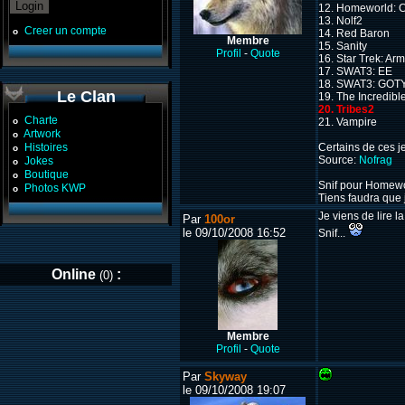
12. Homeworld: 
13. Nolf2
Creer un compte
o
14. Red Baron
Membre
15. Sanity
Profil
-
Quote
16. Star Trek: Ar
17. SWAT3: EE
18. SWAT3: GOT
Le Clan
19. The Incredib
20. Tribes2
Charte
o
21. Vampire
Artwork
o
Histoires
Certains de ces j
o
Source:
Nofrag
Jokes
o
Boutique
o
Snif pour Homewor
Photos KWP
o
Tiens faudra que je
Je viens de lire 
Par
100or
le 09/10/2008 16:52
Snif...
Online
:
(0)
Membre
Profil
-
Quote
Par
Skyway
le 09/10/2008 19:07