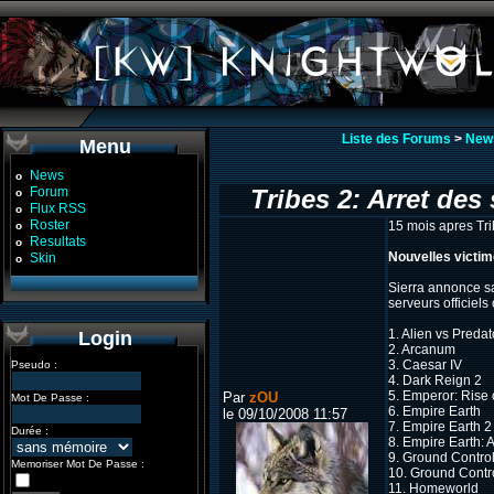
Liste des Forums
>
New
Menu
News
o
Forum
Tribes 2: Arret des 
o
Flux RSS
o
Roster
15 mois apres Trib
o
Resultats
o
Nouvelles victime
Skin
o
Sierra annonce san
serveurs officiels
1. Alien vs Predat
Login
2. Arcanum
3. Caesar IV
Pseudo :
4. Dark Reign 2
5. Emperor: Rise
Par
zOU
Mot De Passe :
6. Empire Earth
le 09/10/2008 11:57
7. Empire Earth 2
Durée :
8. Empire Earth: 
9. Ground Contro
Memoriser Mot De Passe :
10. Ground Contr
11. Homeworld