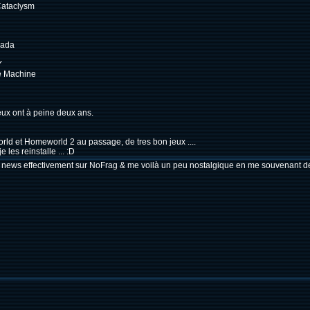
Cataclysm
mada
Y
le Machine
eux ont à peine deux ans.
ld et Homeworld 2 au passage, de tres bon jeux ....
 les reinstalle ... :D
la news effectivement sur NoFrag & me voilà un peu nostalgique en me souvenant 