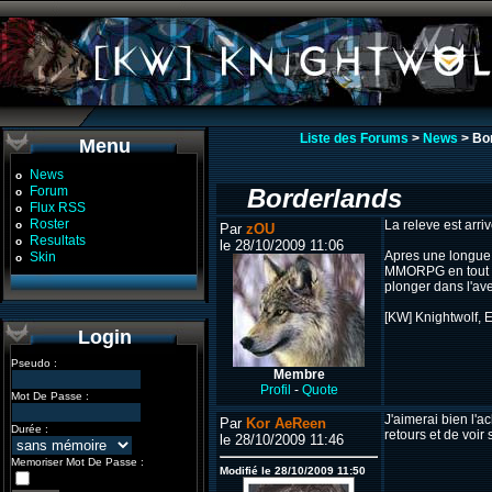
Liste des Forums
>
News
> Bo
Menu
News
o
Forum
Borderlands
o
Flux RSS
o
Roster
La releve est arriv
o
Par
zOU
Resultats
o
le 28/10/2009 11:06
Apres une longue 
Skin
o
MMORPG en tout ge
plonger dans l'av
[KW] Knightwolf, 
Login
Pseudo :
Membre
Profil
-
Quote
Mot De Passe :
J'aimerai bien l'a
Par
Kor AeReen
Durée :
retours et de voi
le 28/10/2009 11:46
Memoriser Mot De Passe :
Modifié le 28/10/2009 11:50