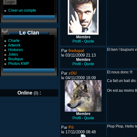
Creer un compte
o
Le Clan
Membre
Charte
o
Profil
-
Quote
Artwork
o
Et ben ! toujours v
Histoires
o
Par
fredopal
Jokes
o
le 03/11/2009 21:13
Boutique
o
Membre
Photos KWP
Profil
-
Quote
o
Et nous donc !!!
Par
zOU
le 04/11/2009 18:09
Ca fait un bail dis
On est au moins 8 
Online
:
(0)
Membre
Profil
-
Quote
Plop Plop, Hello l
Par
Pil
le 17/11/2009 08:48