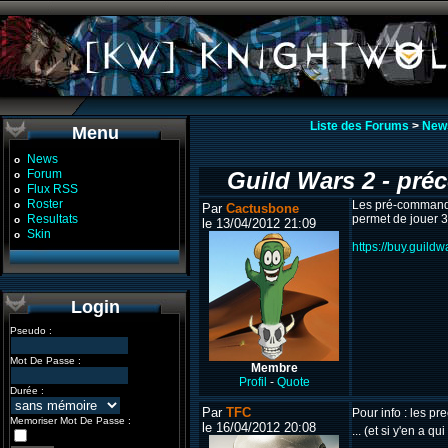
Liste des Forums
>
New
Menu
News
o
Forum
Guild Wars 2 - pré
o
Flux RSS
o
Roster
Les pré-commandes
o
Par
Cactusbone
Resultats
permet de jouer 3
o
le 13/04/2012 21:09
Skin
o
https://buy.guild
Login
Pseudo :
Mot De Passe :
Membre
Profil
-
Quote
Durée :
Par
TFC
Pour info : les 
Memoriser Mot De Passe :
le 16/04/2012 20:08
... (et si y'en a q