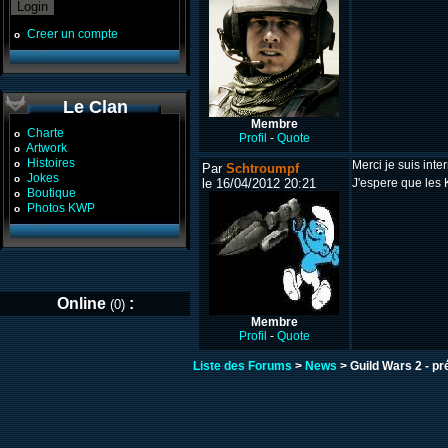
Creer un compte
o
Le Clan
Membre
Charte
o
Profil
-
Quote
Artwork
o
Histoires
o
Merci je suis inte
Par
Schtroumpf
Jokes
o
le 16/04/2012 20:21
J'espere que les
Boutique
o
Photos KWP
o
Online
:
(0)
Membre
Profil
-
Quote
Liste des Forums
>
News
> Guild Wars 2 - 