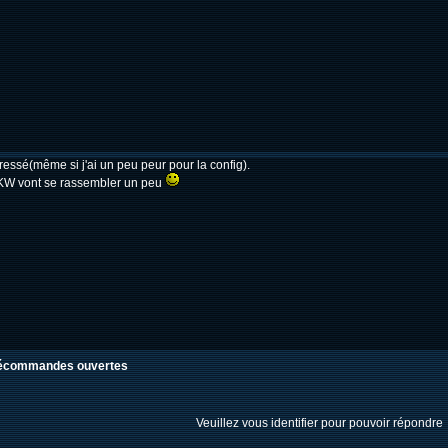
rressé(même si j'ai un peu peur pour la config).
 KW vont se rassembler un peu
précommandes ouvertes
Veuillez vous identifier pour pouvoir répondre