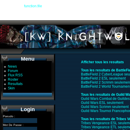
Warning
: file() [
function.file
]: Failed to enable crypto in
/devel/workspace/warplan
Warning
: file(http://www.glop.org/guildwars/ladder.php?format=txt&name=Knight%
/devel/workspace/warplanner_recap.php
on line
104
Menu
Afficher tous les resultats
News
o
Tous les resultats de BattleFi
Forum
o
BattleField 2 CyberLeague se
Flux RSS
o
BattleField 2 ESL seulement
Roster
o
BattleField 2 Scrimm seulemen
Resultats
o
BattleField 2 World Tournamen
Skin
o
Tous les resultats de Guild W
Guild Wars Combat de Guildes
Guild Wars ESL seulement
Guild Wars Scrimm seulement
Login
Guild Wars Tournoi Francopho
Pseudo :
Tous les resultats de Tribes 
Tribes Vengeance ESL seulem
Mot De Passe :
Tribes Vengeance ETL seulem