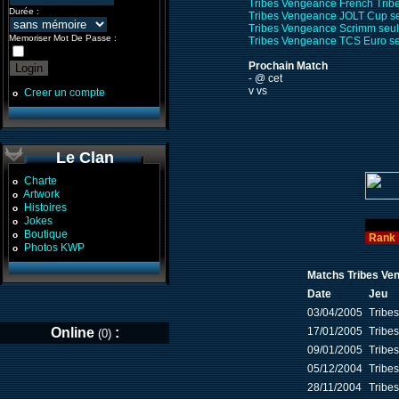
Tribes Vengeance French Trib
Durée :
Tribes Vengeance JOLT Cup s
Tribes Vengeance Scrimm seu
Memoriser Mot De Passe :
Tribes Vengeance TCS Euro s
Prochain Match
- @ cet
v vs
Creer un compte
o
Le Clan
Charte
o
Artwork
o
Histoires
o
Jokes
o
Boutique
o
Rank
Photos KWP
o
Matchs Tribes Ven
Date
Jeu
03/04/2005
Tribe
Online
:
17/01/2005
Tribe
(0)
09/01/2005
Tribe
05/12/2004
Tribe
28/11/2004
Tribe