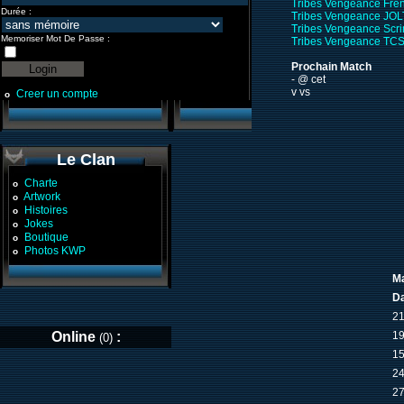
Tribes Vengeance Fre
Durée :
Tribes Vengeance JOL
Tribes Vengeance Scr
Memoriser Mot De Passe :
Tribes Vengeance TCS
Prochain Match
- @ cet
v vs
Creer un compte
o
Le Clan
Charte
o
Artwork
o
Histoires
o
Jokes
o
Boutique
o
Photos KWP
o
Ma
D
21
Online
:
19
(0)
15
24
27