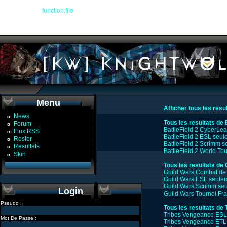
Warning
: file() [
function.file
]: Failed to enable crypto in
/devel/workspace/warplan
Warning
: file(http://www.glop.org/guildwars/ladder.php?format=txt&name=Knight%
/devel/workspace/warplanner_recap.php
on line
104
Menu
Afficher tous les resu
News
o
Tous les resultats de 
Forum
o
BattleField 2 CyberLe
Flux RSS
o
BattleField 2 ESL seu
Roster
o
BattleField 2 Scrimm 
Resultats
o
BattleField 2 World T
Skin
o
Tous les resultats de
Guild Wars Combat de
Guild Wars ESL seule
Guild Wars Scrimm se
Login
Guild Wars Tournoi F
Pseudo :
Tous les resultats de
Tribes Vengeance ESL
Mot De Passe :
Tribes Vengeance ETL