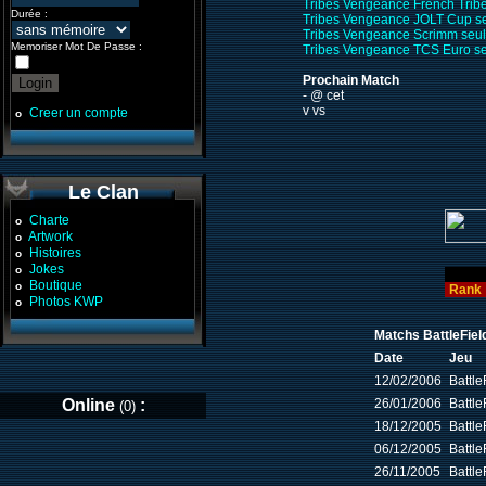
Tribes Vengeance French Trib
Durée :
Tribes Vengeance JOLT Cup s
Tribes Vengeance Scrimm seu
Memoriser Mot De Passe :
Tribes Vengeance TCS Euro s
Prochain Match
- @ cet
v vs
Creer un compte
o
Le Clan
Charte
o
Artwork
o
Histoires
o
Jokes
o
Boutique
o
Rank
Photos KWP
o
Matchs BattleFiel
Date
Jeu
12/02/2006
Battle
Online
:
26/01/2006
Battle
(0)
18/12/2005
Battle
06/12/2005
Battle
26/11/2005
Battle