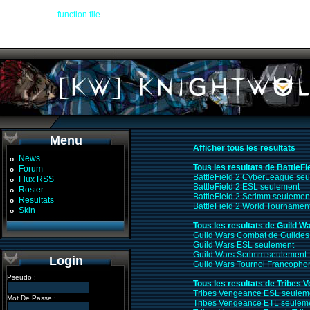
Warning
: file() [
function.file
]: Failed to enable crypto in
/devel/workspace/warplan
Warning
: file(http://www.glop.org/guildwars/ladder.php?format=txt&name=Knight%
/devel/workspace/warplanner_recap.php
on line
104
Menu
Afficher tous les resultats
News
o
Tous les resultats de BattleFi
Forum
o
BattleField 2 CyberLeague se
Flux RSS
o
BattleField 2 ESL seulement
Roster
o
BattleField 2 Scrimm seulemen
Resultats
o
BattleField 2 World Tournamen
Skin
o
Tous les resultats de Guild W
Guild Wars Combat de Guildes
Guild Wars ESL seulement
Guild Wars Scrimm seulement
Login
Guild Wars Tournoi Francopho
Pseudo :
Tous les resultats de Tribes 
Tribes Vengeance ESL seulem
Mot De Passe :
Tribes Vengeance ETL seulem